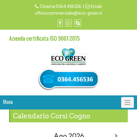
Chiama:
0364.456536
|
Email:
ufficiocommerciale@eco-green.it
Azienda certificata ISO 9001:2015
Menu
Calendario Corsi Cogno
Ago 2026