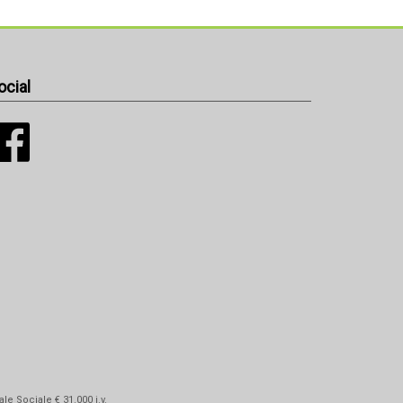
ocial
le Sociale € 31.000 i.v.