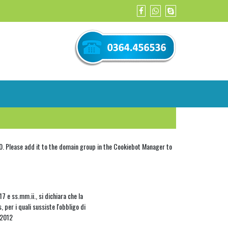
Please add it to the domain group in the Cookiebot Manager to
7 e ss.mm.ii., si dichiara che la
, per i quali sussiste l'obbligo di
4/2012