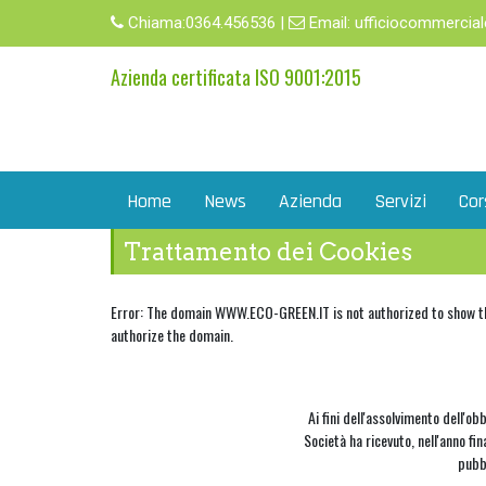
Chiama:
0364.456536
|
Email:
ufficiocommercial
Azienda certificata ISO 9001:2015
Home
News
Azienda
Servizi
Cor
Trattamento dei Cookies
Error: The domain WWW.ECO-GREEN.IT is not authorized to show t
authorize the domain.
Ai fini dell'assolvimento dell'o
Società ha ricevuto, nell'anno fin
pubbl