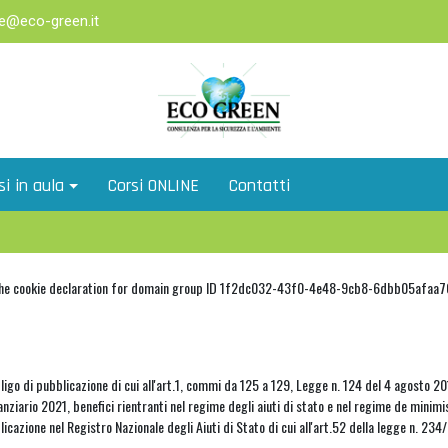
e@eco-green.it
si in aula
Corsi ONLINE
Contatti
he cookie declaration for domain group ID 1f2dc032-43f0-4e48-9cb8-6dbb05afaa70. 
bbligo di pubblicazione di cui all'art.1, commi da 125 a 129, Legge n. 124 del 4 agosto 201
anziario 2021, benefici rientranti nel regime degli aiuti di stato e nel regime de minimis
icazione nel Registro Nazionale degli Aiuti di Stato di cui all'art.52 della legge n. 23