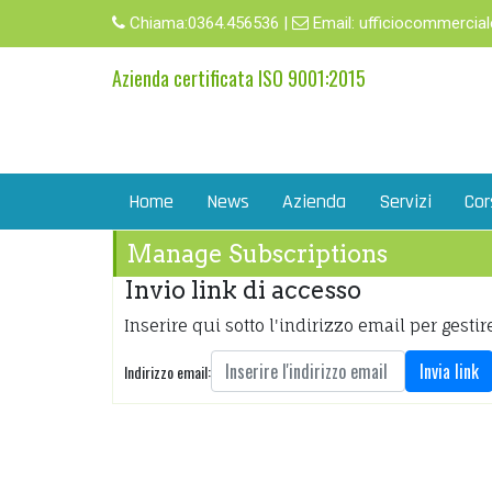
Chiama:
0364.456536
|
Email:
ufficiocommercial
Azienda certificata ISO 9001:2015
Home
News
Azienda
Servizi
Cor
Manage Subscriptions
Invio link di accesso
Inserire qui sotto l'indirizzo email per gestire
Invia link
Indirizzo email: