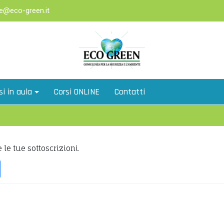
e@eco-green.it
si in aula
Corsi ONLINE
Contatti
 le tue sottoscrizioni.