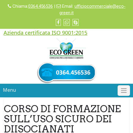
Chiama:
0364.456536
|
Email:
ufficiocommerciale@eco-
green.it
Azienda certificata ISO 9001:2015
Menu
CORSO DI FORMAZIONE
SULL’USO SICURO DEI
DIISOCIANATI