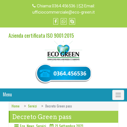
Chiama:
0364.456536
|
Email:
ufficiocommerciale@eco-green.it
Azienda certificata ISO 9001:2015
Menu
Home
Servizi
Decreto Green pass
Decreto Green pass
Eco
,
News
,
Servizi
21 Settembre 2021